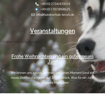
+49 (0) 2734/439214
+49 (0) 170/3894625
info@hundeschule-terzyk.de
Veranstaltungen
Keine Veranstaltungen
Frohe Weihnachten und ein gutes neues
Jahr!
Wir lehnen uns zurück, nehmen uns einen Moment (und ein
neues Bier) und schauen auf 2025 zurück. Was für ein Jahr!
So viele tolle Menschen
Impressum