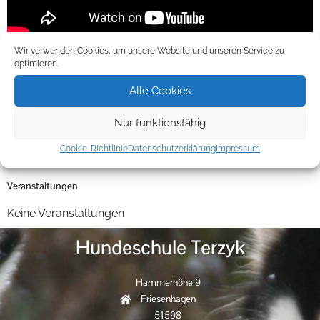
Wir verwenden Cookies, um unsere Website und unseren Service zu
Hundeschule Terzyk
optimieren.
Alle Cookies
Hammerhöhe 9
Friesenhagen
Nur funktionsfähig
51598
+49 (0) 2734/439214
Cookie-Richtlinie
Datenschutzerklärung
Impressum
info@hundeschule-terzyk.de
Veranstaltungen
Keine Veranstaltungen
Hundeschule Terzyk
Hammerhöhe 9
Friesenhagen
51598