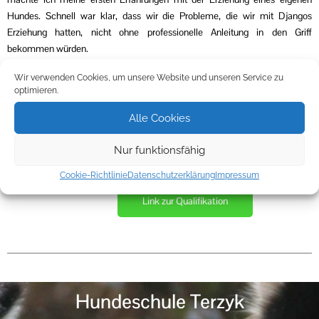
Hundes. Schnell war klar, dass wir die Probleme, die wir mit Djangos
Erziehung hatten, nicht ohne professionelle Anleitung in den Griff
bekommen würden.
Durch den regelmäßigen Hundeschulbesuch und die Fortschritte von uns
Wir verwenden Cookies, um unsere Website und unseren Service zu
und Django, war mein Ehrgeiz geweckt.
optimieren.
Ich wollte und will immer noch so viel wie möglich über Hundeverhalten,
Kommunikation und Erziehung lernen. So begann ich 2019 meine
Alle Cookies
Ausbildung zur Hundetrainerin bei
Canis – Zentrum für Kynologie
, die ich im
Juni 2022 erfolgreich abgeschlossen habe.
Nur funktionsfähig
Cookie-Richtlinie
Datenschutzerklärung
Impressum
Link zur Qualifikation
Hundeschule Terzyk