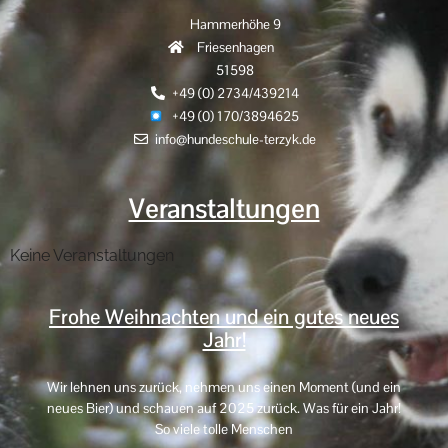
Hammerhöhe 9
Friesenhagen
51598
+49 (0) 2734/439214
+49 (0) 170/3894625
info@hundeschule-terzyk.de
Veranstaltungen
Keine Veranstaltungen
Frohe Weihnachten und ein gutes neues
Jahr!
Wir lehnen uns zurück, nehmen uns einen Moment (und ein
neues Bier) und schauen auf 2025 zurück. Was für ein Jahr!
So viele tolle Menschen