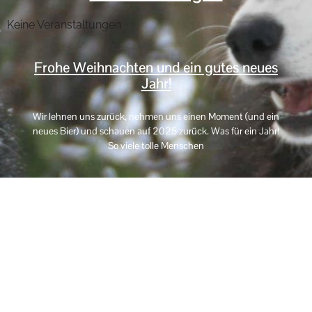
Keine Veranstaltungen
Frohe Weihnachten und ein gutes neues
Jahr!
Wir lehnen uns zurück, nehmen uns einen Moment (und ein
neues Bier) und schauen auf 2025 zurück. Was für ein Jahr!
So viele tolle Menschen
Impressum
Haftungsausschluss
AGB
Datenschutzerklärung