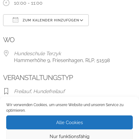
10:00 - 11:00
ZUM KALENDER HINZUFÜGEN
ICS herunterladen
Google Kalender
WO
Hundeschule Terzyk
Hammerhöhe 9, Friesenhagen, RLP, 51598
VERANSTALTUNGSTYP
Freilauf
,
Hundefreilauf
Wir verwenden Cookies, um unsere Website und unseren Service zu
optimieren.
Karte nicht verfügbar
Alle Cookies
Hundeschule Terzyk
Nur funktionsfähig