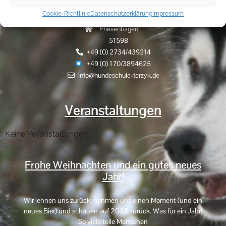
Cookie-Richtlinie
Datenschutzerklärung
Impressum
Hammerhöhe 9
Friesenhagen
51598
+49 (0) 2734/439214
+49 (0) 170/3894625
info@hundeschule-terzyk.de
Veranstaltungen
Keine Veranstaltungen
Frohe Weihnachten und ein gutes neues
Jahr!
Wir lehnen uns zurück, nehmen uns einen Moment (und ein
neues Bier) und schauen auf 2025 zurück. Was für ein Jahr!
So viele tolle Menschen