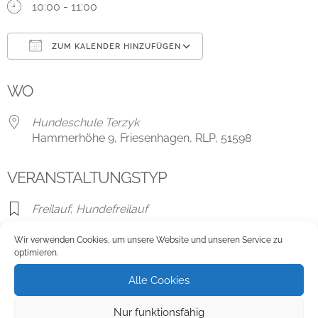
10:00 - 11:00
ZUM KALENDER HINZUFÜGEN
ICS herunterladen
Google Kalender
WO
Hundeschule Terzyk
Hammerhöhe 9, Friesenhagen, RLP, 51598
VERANSTALTUNGSTYP
Freilauf
,
Hundefreilauf
Wir verwenden Cookies, um unsere Website und unseren Service zu
optimieren.
Karte nicht verfügbar
Alle Cookies
Hundeschule Terzyk
Nur funktionsfähig