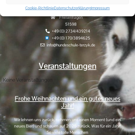
Cookie-Richtlinie
Datenschutzerklärung
Impressum
Hammerhöhe 9
Friesenhagen
51598
+49 (0) 2734/439214
+49 (0) 170/3894625
info@hundeschule-terzyk.de
Veranstaltungen
Keine Veranstaltungen
Frohe Weihnachten und ein gutes neues
Jahr!
Wir lehnen uns zurück, nehmen uns einen Moment (und ein
neues Bier) und schauen auf 2025 zurück. Was für ein Jahr!
So viele tolle Menschen