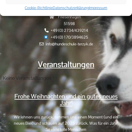
Cookie-Richtlinie
Datenschutzerklärung
Impressum
Hammerhöhe 9
Friesenhagen
51598
+49 (0) 2734/439214
+49 (0) 170/3894625
info@hundeschule-terzyk.de
Veranstaltungen
Keine Veranstaltungen
Frohe Weihnachten und ein gutes neues
Jahr!
Wir lehnen uns zurück, nehmen uns einen Moment (und ein
neues Bier) und schauen auf 2025 zurück. Was für ein Jahr!
So viele tolle Menschen