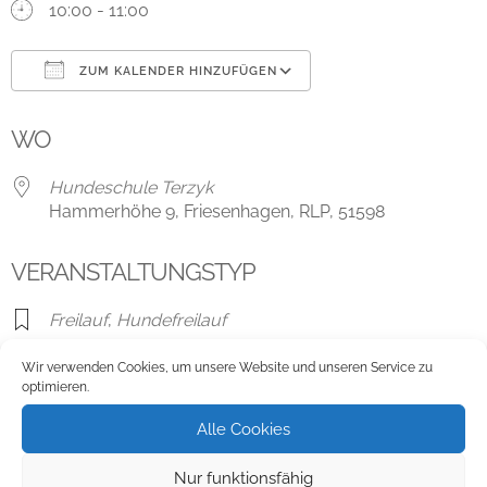
10:00 - 11:00
ZUM KALENDER HINZUFÜGEN
ICS herunterladen
Google Kalender
WO
Hundeschule Terzyk
Hammerhöhe 9, Friesenhagen, RLP, 51598
VERANSTALTUNGSTYP
Freilauf
,
Hundefreilauf
Wir verwenden Cookies, um unsere Website und unseren Service zu
optimieren.
Karte nicht verfügbar
Alle Cookies
Hundeschule Terzyk
Nur funktionsfähig