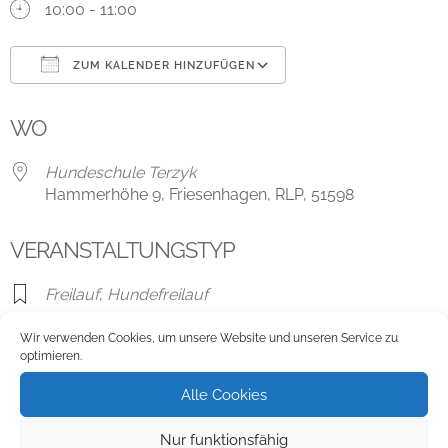
10:00 - 11:00
ZUM KALENDER HINZUFÜGEN
ICS herunterladen
Google Kalender
WO
Hundeschule Terzyk
Hammerhöhe 9, Friesenhagen, RLP, 51598
VERANSTALTUNGSTYP
Freilauf
,
Hundefreilauf
Wir verwenden Cookies, um unsere Website und unseren Service zu
optimieren.
Karte nicht verfügbar
Alle Cookies
Hundeschule Terzyk
Nur funktionsfähig