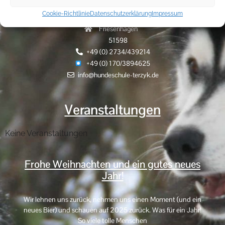
Cookie-Richtlinie
Datenschutzerklärung
Impressum
Hammerhöhe 9
Friesenhagen
51598
+49 (0) 2734/439214
+49 (0) 170/3894625
info@hundeschule-terzyk.de
Veranstaltungen
Keine Veranstaltungen
Frohe Weihnachten und ein gutes neues
Jahr!
Wir lehnen uns zurück, nehmen uns einen Moment (und ein
neues Bier) und schauen auf 2025 zurück. Was für ein Jahr!
So viele tolle Menschen