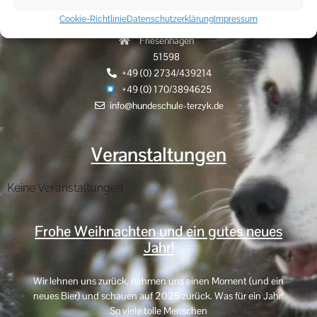
Cookie-Richtlinie
Datenschutzerklärung
Impressum
Hammerhöhe 9
Friesenhagen
51598
+49 (0) 2734/439214
+49 (0) 170/3894625
info@hundeschule-terzyk.de
Veranstaltungen
Keine Veranstaltungen
Frohe Weihnachten und ein gutes neues
Jahr!
Wir lehnen uns zurück, nehmen uns einen Moment (und ein
neues Bier) und schauen auf 2025 zurück. Was für ein Jahr!
So viele tolle Menschen