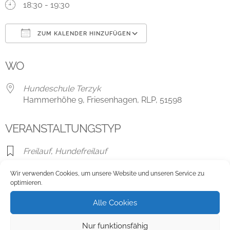
18:30 - 19:30
ZUM KALENDER HINZUFÜGEN
ICS herunterladen
Google Kalender
WO
Hundeschule Terzyk
Hammerhöhe 9, Friesenhagen, RLP, 51598
VERANSTALTUNGSTYP
Freilauf
,
Hundefreilauf
Wir verwenden Cookies, um unsere Website und unseren Service zu
optimieren.
Karte nicht verfügbar
Alle Cookies
Hundeschule Terzyk
Nur funktionsfähig