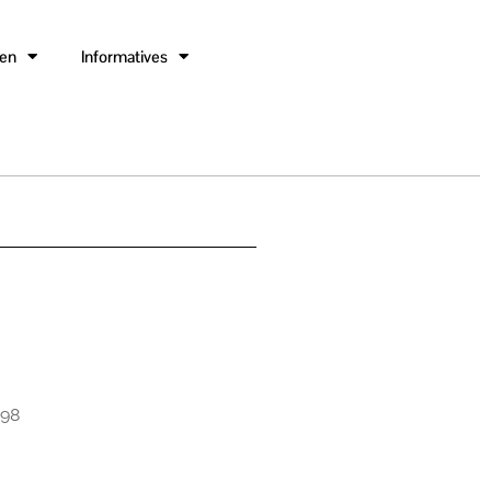
gen
Informatives
598