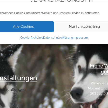
iCalendar
Office 36
Freilauf
,
Hundefreilauf
verwenden Cookies, um unsere Website und unseren Service zu optimieren.
Alle Cookies
Nur funktionsfähig
Cookie-Richtlinie
Datenschutzerklärung
Impressum
Frohe W
gut
nstaltungen
Wir lehnen 
Moment (und e
eranstaltungen
2025 zurück. 