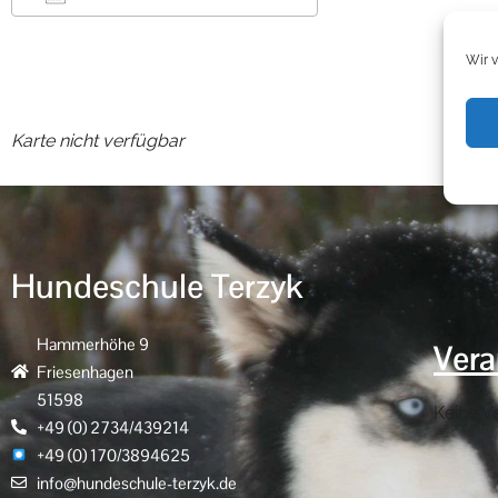
ICS herunterladen
Google Kalender
Wir 
Karte nicht verfügbar
Hundeschule Terzyk
Hammerhöhe 9
Vera
Friesenhagen
51598
Keine V
+49 (0) 2734/439214
+49 (0) 170/3894625
info@hundeschule-terzyk.de