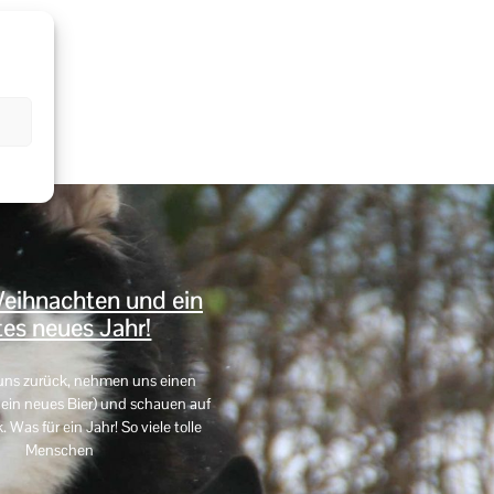
5
Outlook Live
eihnachten und ein
es neues Jahr!
uns zurück, nehmen uns einen
in neues Bier) und schauen auf
Was für ein Jahr! So viele tolle
Menschen