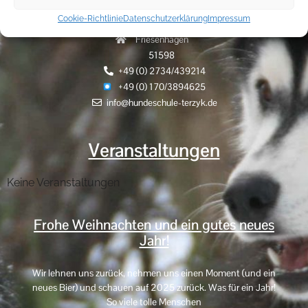
Cookie-Richtlinie
Datenschutzerklärung
Impressum
Hammerhöhe 9
Friesenhagen
51598
+49 (0) 2734/439214
+49 (0) 170/3894625
info@hundeschule-terzyk.de
Veranstaltungen
Keine Veranstaltungen
Frohe Weihnachten und ein gutes neues
Jahr!
Wir lehnen uns zurück, nehmen uns einen Moment (und ein
neues Bier) und schauen auf 2025 zurück. Was für ein Jahr!
So viele tolle Menschen