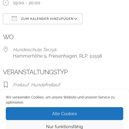
19:00 - 20:00
ZUM KALENDER HINZUFÜGEN
ICS herunterladen
Google Kalender
WO
Hundeschule Terzyk
Hammerhöhe 9, Friesenhagen, RLP, 51598
VERANSTALTUNGSTYP
Freilauf
,
Hundefreilauf
Wir verwenden Cookies, um unsere Website und unseren Service zu
optimieren.
Karte nicht verfügbar
Alle Cookies
Hundeschule Terzyk
Nur funktionsfähig