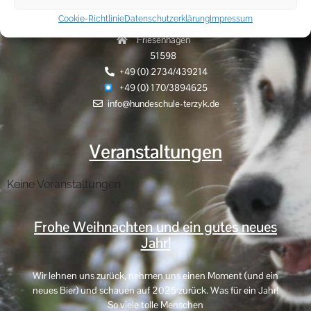
Cookie-Richtlinie
Datenschutzerklärung
Impressum
Hammerhöhe 9
Friesenhagen
51598
+49 (0) 2734/439214
+49 (0) 170/3894625
info@hundeschule-terzyk.de
Veranstaltungen
Keine Veranstaltungen
Frohe Weihnachten und ein gutes neues
Jahr!
Wir lehnen uns zurück, nehmen uns einen Moment (und ein
neues Bier) und schauen auf 2025 zurück. Was für ein Jahr!
So viele tolle Menschen