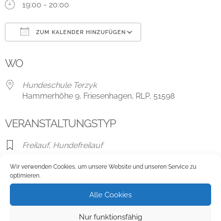
19:00 - 20:00
ZUM KALENDER HINZUFÜGEN
ICS herunterladen
Google Kalender
WO
Hundeschule Terzyk
Hammerhöhe 9, Friesenhagen, RLP, 51598
VERANSTALTUNGSTYP
Freilauf
,
Hundefreilauf
Wir verwenden Cookies, um unsere Website und unseren Service zu
optimieren.
Karte nicht verfügbar
Alle Cookies
Hundeschule Terzyk
Nur funktionsfähig