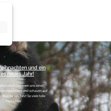
365
Outlook Live
eihnachten und ein
es neues Jahr!
uns zurück, nehmen uns einen
in neues Bier) und schauen auf
Was für ein Jahr! So viele tolle
Menschen