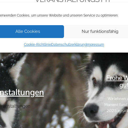
iCalendar
Office 
Freilauf
,
Hundefreilauf
verwenden Cookies, um unsere Website und unseren Service zu optimieren.
Alle Cookies
Nur funktionsfähig
Cookie-Richtlinie
Datenschutzerklärung
Impressum
Frohe W
gut
nstaltungen
Wir lehnen 
Moment (und e
eranstaltungen
2025 zurück. 