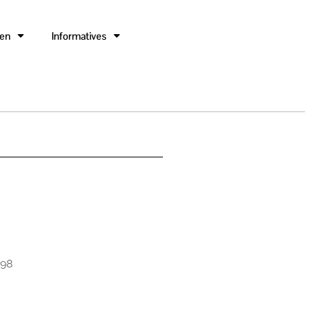
gen
Informatives
598