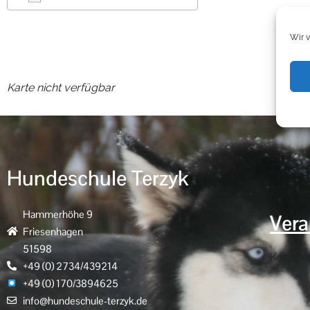
ICS herunterladen
Google Kalender
Wir 
Karte nicht verfügbar
Hundeschule Terzyk
Hammerhöhe 9
Vera
Friesenhagen
51598
Keine V
+49 (0) 2734/439214
+49 (0) 170/3894625
info@hundeschule-terzyk.de