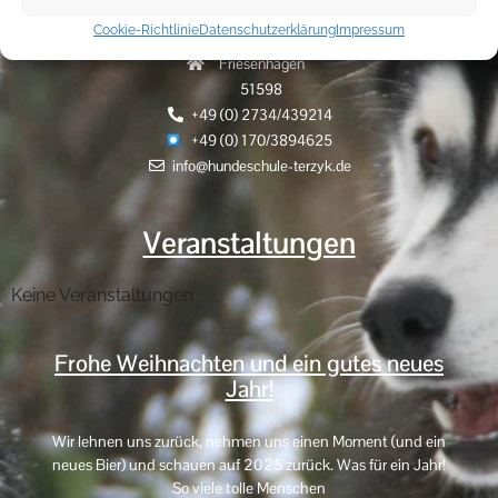
Cookie-Richtlinie
Datenschutzerklärung
Impressum
Hammerhöhe 9
Friesenhagen
51598
+49 (0) 2734/439214
+49 (0) 170/3894625
info@hundeschule-terzyk.de
Veranstaltungen
Keine Veranstaltungen
Frohe Weihnachten und ein gutes neues
Jahr!
Wir lehnen uns zurück, nehmen uns einen Moment (und ein
neues Bier) und schauen auf 2025 zurück. Was für ein Jahr!
So viele tolle Menschen