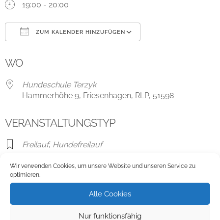
19:00 - 20:00
ZUM KALENDER HINZUFÜGEN
ICS herunterladen
Google Kalender
WO
Hundeschule Terzyk
Hammerhöhe 9, Friesenhagen, RLP, 51598
VERANSTALTUNGSTYP
Freilauf
,
Hundefreilauf
Wir verwenden Cookies, um unsere Website und unseren Service zu
optimieren.
Karte nicht verfügbar
Alle Cookies
Hundeschule Terzyk
Nur funktionsfähig