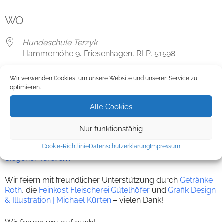
ICS herunterladen
Google Kalender
WO
Hundeschule Terzyk
Hammerhöhe 9, Friesenhagen, RLP, 51598
Wir verwenden Cookies, um unsere Website und unseren Service zu
Karte nicht verfügbar
optimieren.
Alle Cookies
Wir, die Hundeschule Terzyk und
Rohfutter Siegen
, laden
euch und eure Hunde herzlich zu unserer gemeinsamen
Weihnachtsfeier ein.
Nur funktionsfähig
Es wird eine Tombola geben und für das leibliche Wohl ist
Cookie-Richtlinie
Datenschutzerklärung
Impressum
gesorgt. Alle Spendenerlöse gehen an den Verein
Siegener Tafel e.V.
.
Wir feiern mit freundlicher Unterstützung durch
Getränke
Roth
, die
Feinkost Fleischerei Gütelhöfer
und
Grafik Design
& Illustration | Michael Kürten
– vielen Dank!