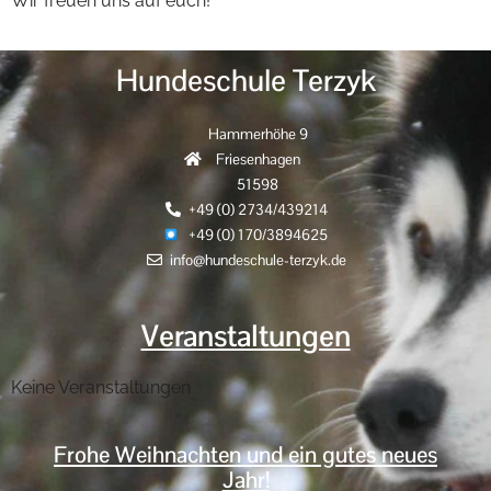
Wir freuen uns auf euch!
Hundeschule Terzyk
Hammerhöhe 9
Friesenhagen
51598
+49 (0) 2734/439214
+49 (0) 170/3894625
info@hundeschule-terzyk.de
Veranstaltungen
Keine Veranstaltungen
Frohe Weihnachten und ein gutes neues
Jahr!