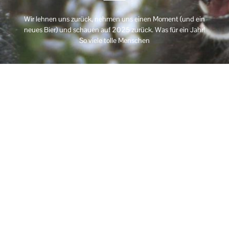
Wir lehnen uns zurück, nehmen uns einen Moment (und ein
neues Bier) und schauen auf 2025 zurück. Was für ein Jahr!
So viele tolle Menschen
Impressum
Haftungsausschluss
AGB
Datenschutzerklärung
Cookie-Richtlinie (EU)
Copyright © 2026 Hundeschule Terzyk | Powered by Hundeschule
Terzyk