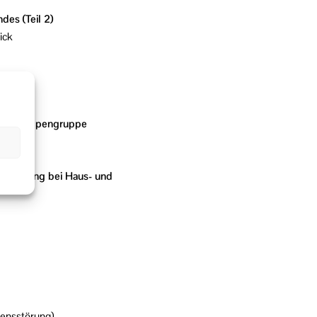
es (Teil 2)
ick
er
iner Welpengruppe
häftigung bei Haus- und
tensstörung)