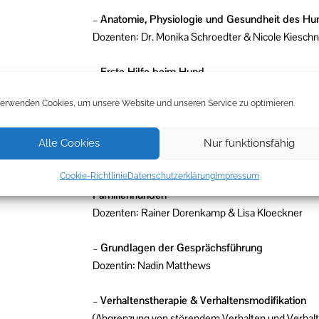
–
Anatomie, Physiologie und Gesundheit des Hund
Dozenten: Dr. Monika Schroedter & Nicole Kieschn
–
Erste Hilfe beim Hund
Dozenten: Dr. Monika Schroedter & Christine Führ
verwenden Cookies, um unsere Website und unseren Service zu optimieren.
–
Welpenentwicklung und Erziehung – Aufbau e
Dozentin: Bettina Bannes-Grewe
Alle Cookies
Nur funktionsfähig
–
Möglichkeiten und Grenzen von Spiel und Besc
Cookie-Richtlinie
Datenschutzerklärung
Impressum
Familienhunden
Dozenten: Rainer Dorenkamp & Lisa Kloeckner
–
Grundlagen der Gesprächsführung
Dozentin: Nadin Matthews
–
Verhaltenstherapie & Verhaltensmodifikation
(Abgrenzung von störendem Verhalten und Verhal