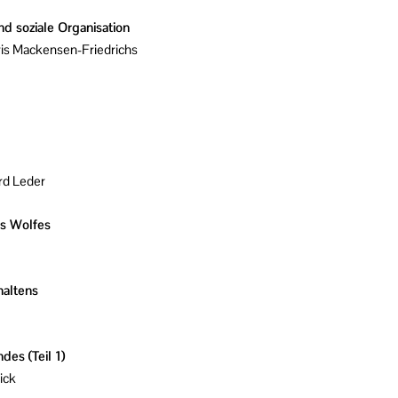
d soziale Organisation
ris Mackensen-Friedrichs
rd Leder
s Wolfes
haltens
es (Teil 1)
ick