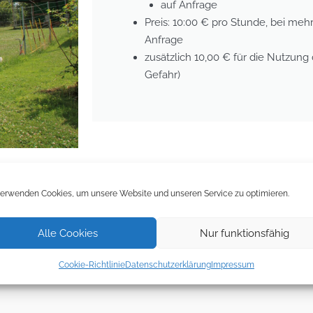
auf Anfrage
Preis: 10:00 € pro Stunde, bei me
Anfrage
zusätzlich 10,00 € für die Nutzung 
Gefahr)
verwenden Cookies, um unsere Website und unseren Service zu optimieren.
er mit Freunden,
Wir möchten dir gerne die Möglichkeit bieten e
Alle Cookies
Nur funktionsfähig
m² groß und 1,80
zu lassen, etwas zu üben oder dich mit Fr
treffen.
Cookie-Richtlinie
Datenschutzerklärung
Impressum
nutzt werden.
Wenn du Interesse oder Fragen hast, melde dich