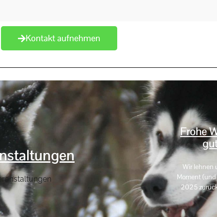
Kontakt aufnehmen
Frohe W
gut
nstaltungen
Wir lehnen 
Moment (und e
eranstaltungen
2025 zurück. 