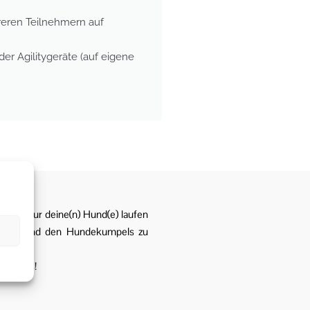
hreren Teilnehmern auf
der Agilitygeräte (auf eigene
infach nur deine(n) Hund(e) laufen
eunden und den Hundekumpels zu
 bei uns!