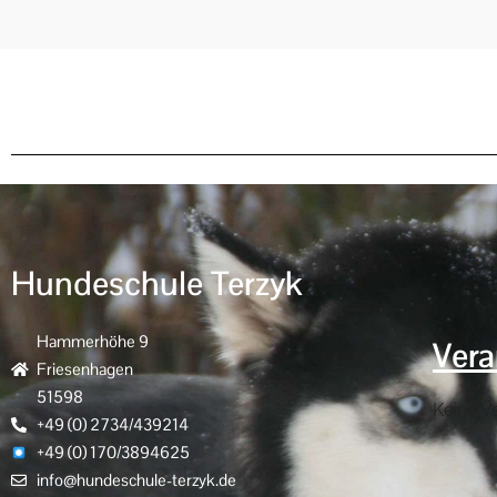
Hundeschule Terzyk
Hammerhöhe 9
Vera
Friesenhagen
51598
Keine V
+49 (0) 2734/439214
+49 (0) 170/3894625
info@hundeschule-terzyk.de