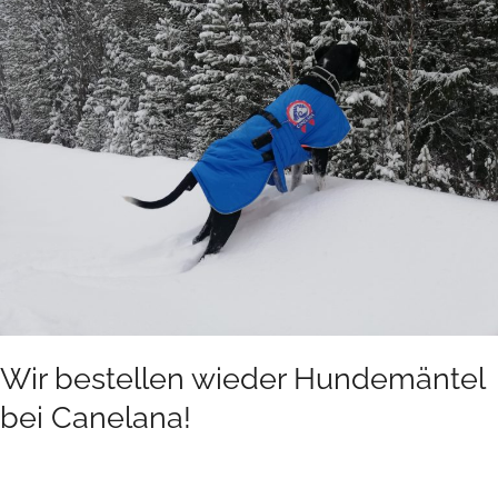
wieder
Hundemäntel
bei
Canelana!
Wir bestellen wieder Hundemäntel
bei Canelana!