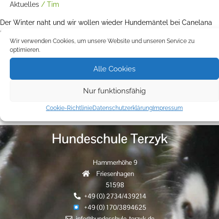
Aktuelles
/
Tim
Der Winter naht und wir wollen wieder Hundemäntel bei Canelana
bestellen. Die Mäntel sind sehr hochwertig und mit Wolle isoliert. Es
Wir verwenden Cookies, um unsere Website und unseren Service zu
gibt sie in verschiedenen Varianten. Schaut euch die Mäntel und
optimieren.
auch die Bekleidung für euch selbst unter
https://www.canelana.no/en an! Wir haben auch eine Auswahl an
Alle Cookies
Mänteln und Bekleidung hier. Da die Sachen aus Norwegen […]
Nur funktionsfähig
Weiterlesen »
Cookie-Richtlinie
Datenschutzerklärung
Impressum
Hundeschule Terzyk
Hammerhöhe 9
Friesenhagen
51598
+49 (0) 2734/439214
+49 (0) 170/3894625
info@hundeschule-terzyk.de