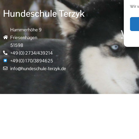
Wir 
Hundeschule Terzyk
Hammerhöhe 9
Vera
Friesenhagen
51598
Keine V
+49 (0) 2734/439214
+49 (0) 170/3894625
info@hundeschule-terzyk.de
Impressum