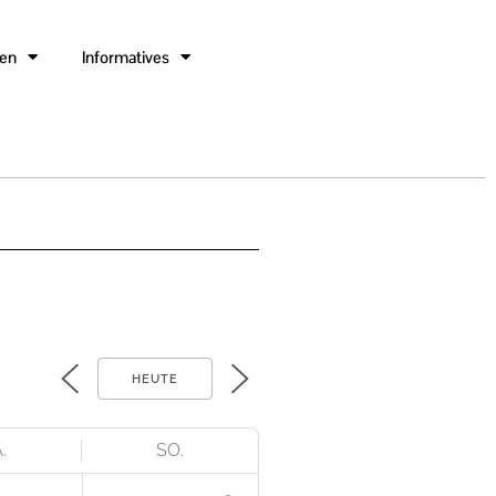
gen
Informatives
HEUTE
.
SO.