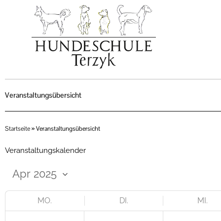
Zum
Inhalt
springen
Veranstaltungsübersicht
Startseite
»
Veranstaltungsübersicht
Veranstaltungskalender
MO.
DI.
MI.