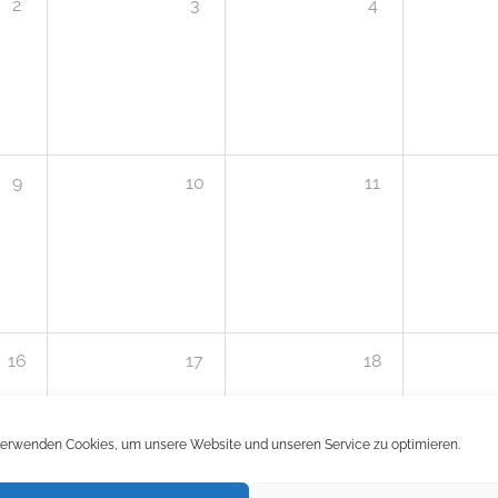
2
3
4
9
10
11
16
17
18
verwenden Cookies, um unsere Website und unseren Service zu optimieren.