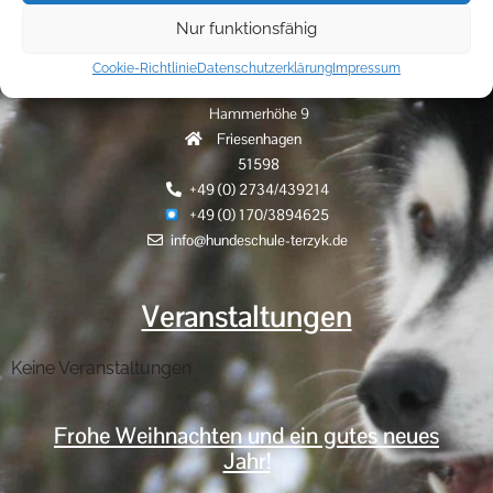
Keine Veranstaltungen
Nur funktionsfähig
Hundeschule Terzyk
Cookie-Richtlinie
Datenschutzerklärung
Impressum
Hammerhöhe 9
Friesenhagen
51598
+49 (0) 2734/439214
+49 (0) 170/3894625
info@hundeschule-terzyk.de
Veranstaltungen
Keine Veranstaltungen
Frohe Weihnachten und ein gutes neues
Jahr!