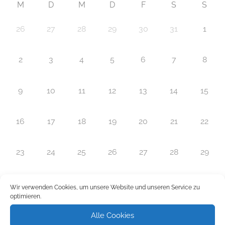
M
D
M
D
F
S
S
26
27
28
29
30
31
1
2
3
4
5
6
7
8
9
10
11
12
13
14
15
16
17
18
19
20
21
22
23
24
25
26
27
28
29
30
1
2
3
4
5
6
Wir verwenden Cookies, um unsere Website und unseren Service zu
optimieren.
Die nächsten 5 Veranstaltungen
Alle Cookies